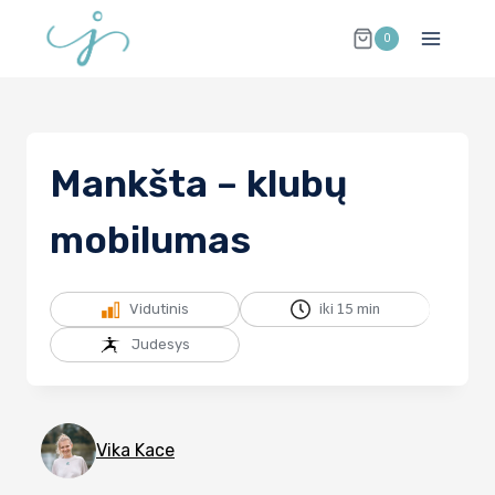
Skip
0
to
content
Mankšta – klubų
mobilumas
Vidutinis
iki 15 min
Judesys
Vika Kace