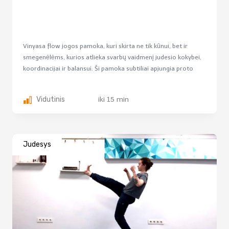
Vinyasa flow jogos pamoka, kuri skirta ne tik kūnui, bet ir
smegenėlėms, kurios atlieka svarbų vaidmenį judesio kokybei,
koordinacijai ir balansui. Ši pamoka subtiliai apjungia proto
mankštą, jogos elementą, Mudras,...
Vidutinis
iki 15 min
Judesys