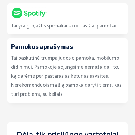
Tai yra grojaštis specialiai sukurtas šiai pamokai.
Pamokos aprašymas
Tai paskutinė trumpa judesio pamoka, mobilumo
didinimui. Pamokoje apjungsime nemažą dalį to,
ką darėme per pastarąsias keturias savaites.
Nerekomenduojama šią pamoką daryti tiems, kas
turi problemų su keliais.
Dėja, tik prisijūngę vartotojai