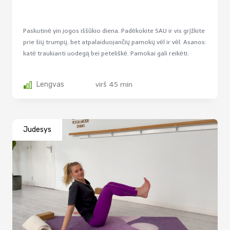
Paskutinė yin jogos iššūkio diena. Padėkokite SAU ir vis grįžkite
prie šių trumpų, bet atpalaiduojančių pamokų vėl ir vėl. Asanos:
katė traukianti uodegą bei peteliškė. Pamokai gali reikėti:
diržmo bei...
Lengvas
virš 45 min
Judesys