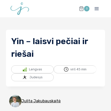
Skip
0
to
content
Yin – laisvi pečiai ir
riešai
Lengvas
virš 45 min
Judesys
Julita Jakubauskaitė