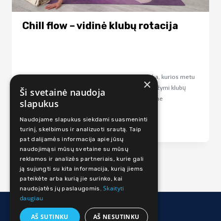
Chill flow – vidinė klubų rotacija
Chill flow - vidinė klubų riotacija, tai lėta pamoka, kurios metu
×
sustiprinsime klubus sukant juos į vidų. Joga pasižymi klubų
Ši svetainė naudoja
sukimu į išore, tad tam, kad sukurti balansą turime
slapukus
praktikuoti...
Naudojame slapukus siekdami suasmeninti
Lengvas
virš 45 min
turinį, skelbimus ir analizuoti srautą. Taip
pat dalijamės informacija apie jūsų
naudojimąsi mūsų svetaine su mūsų
reklamos ir analizės partneriais, kurie gali
ją sujungti su kita informacija, kurią jiems
pateikėte arba kurią jie surinko, kai
Skaityti
naudojatės jų paslaugomis.
daugiau
© 2026 Judi Online
AŠ SUTINKU
AŠ NESUTINKU