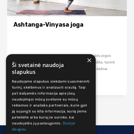
Ashtanga-Vinyasa joga
Ashtanga-Vinyasa pažintis tiek su vienu, tiek su kitu jogos
×
stiliumi. Asthtanga stilius tai nekintanti, sistematiška, turinti
Ši svetainė naudoja
gilias tradicijas jogos asanų seka. Vinyasa jogoje dažnai
slapukus
sutiksite būtent šias asanas, tik šiek...
Naudojame slapukus siekdami suasmeninti
Lengvas
15-45 min
turinį, skelbimus ir analizuoti srautą. Taip
pat dalijamės informacija apie jūsų
naudojimąsi mūsų svetaine su mūsų
reklamos ir analizės partneriais, kurie gali
ją sujungti su kita informacija, kurią jiems
pateikėte arba kurią jie surinko, kai
Skaityti
naudojatės jų paslaugomis.
daugiau