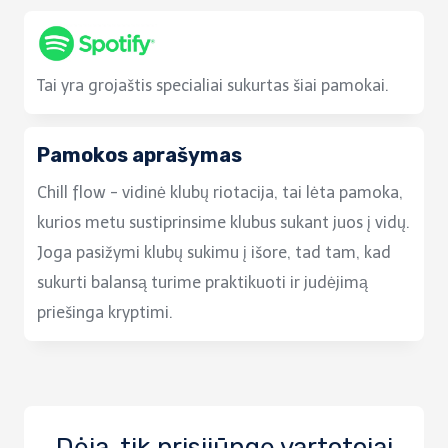
Tai yra grojaštis specialiai sukurtas šiai pamokai.
Pamokos aprašymas
Chill flow - vidinė klubų riotacija, tai lėta pamoka,
kurios metu sustiprinsime klubus sukant juos į vidų.
Joga pasižymi klubų sukimu į išore, tad tam, kad
sukurti balansą turime praktikuoti ir judėjimą
priešinga kryptimi.
Dėja, tik prisijūngę vartotojai