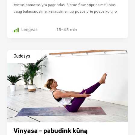
tvirtas pamatas yra pagrindas. Šiame flow stiprinsime kojas,
daug balansuosime, keliausime nuo pozos prie pozos kojų, o
ne rankų pagalba. Tad ši...
Lengvas
15-45 min
Judesys
Vinyasa – pabudink kūną