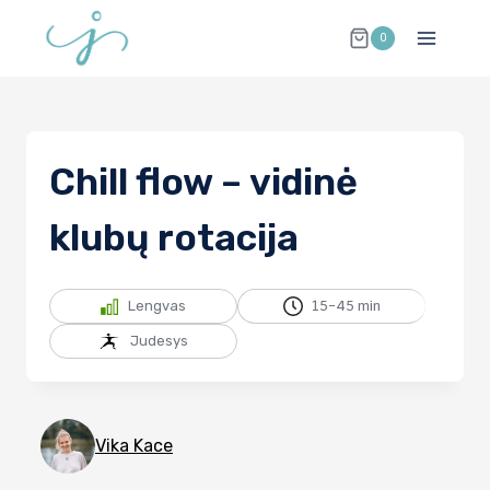
Skip
0
to
content
Chill flow – vidinė
klubų rotacija
Lengvas
15-45 min
Judesys
Vika Kace