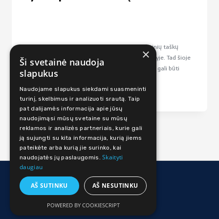
Tikėtina, kad nustebsite, kiek skausmingų trigerinių taškų
×
turime keltyse, blauzdose ir priekinėje šlaunų dalyje. Tad šioje
Ši svetainė naudoja
pamokoje keliausime per visas kūno dalis, kurios gali būti
slapukus
įtampoje ir todėl tapti kliūtimi...
Naudojame slapukus siekdami suasmeninti
Stiprus
virš 45 min
turinį, skelbimus ir analizuoti srautą. Taip
pat dalijamės informacija apie jūsų
naudojimąsi mūsų svetaine su mūsų
reklamos ir analizės partneriais, kurie gali
ją sujungti su kita informacija, kurią jiems
pateikėte arba kurią jie surinko, kai
Skaityti
naudojatės jų paslaugomis.
daugiau
© 2026 Judi Online
AŠ SUTINKU
AŠ NESUTINKU
Facebook
Instagram
POWERED BY COOKIESCRIPT