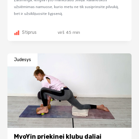
Žaisminga, lengva ryto mankštasu Silvija. Kalanetikos
užsiėmimas namuose, kurio metu ne tik susiprinsite pilvuką,
bet ir užsiklijuosite šypseną.
Stiprus
virš 45 min
Judesys
MyoYin priekinei klubų daliai