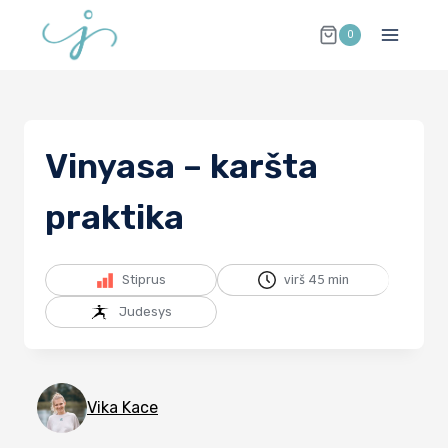
Skip
0
to
content
Vinyasa – karšta
praktika
Stiprus
virš 45 min
Judesys
Vika Kace