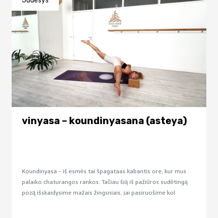
Judesys
vinyasa – koundinyasana (asteya)
Koundinyasa - iš esmės tai špagataas kabantis ore, kur mus
palaiko chaturangos rankos. Tačiau šią iš pažiūros sudėtingą
pozą išskaidysime mažais žingsniais, jai pasiruošime kol
galiausiai galėsi skristi!