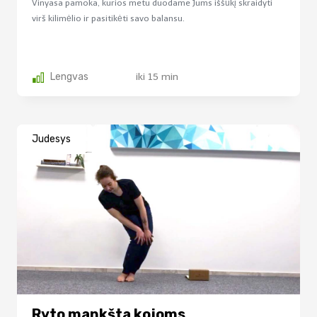
Vinyasa pamoka, kurios metu duodame Jums iššūkį skraidyti
virš kilimėlio ir pasitikėti savo balansu.
Lengvas
iki 15 min
Judesys
Ryto mankšta kojoms