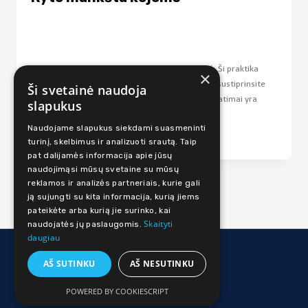
Sveiki ir atsparūs kelių sąnariai yra visų svajonė. Ši praktika
×
jums padės paruošti kojas dienai. Išjudinsite bei sustiprinsite
Ši svetainė naudoja
visus kojų linkius - čiurnas, kelius ir klubus. Šie pratimai yra
slapukus
vienas...
Naudojame slapukus siekdami suasmeninti
Lengvas
iki 15 min
turinį, skelbimus ir analizuoti srautą. Taip
pat dalijamės informacija apie jūsų
naudojimąsi mūsų svetaine su mūsų
reklamos ir analizės partneriais, kurie gali
ją sujungti su kita informacija, kurią jiems
pateikėte arba kurią jie surinko, kai
Skaityti
naudojatės jų paslaugomis.
daugiau
© 2026 Judi Online
AŠ SUTINKU
AŠ NESUTINKU
Facebook
Instagram
POWERED BY COOKIESCRIPT