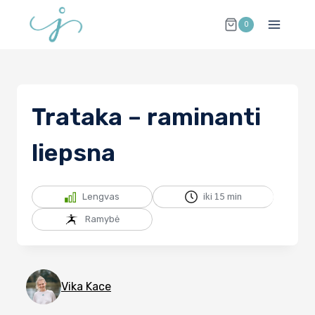
Skip
0
to
content
Trataka – raminanti
liepsna
Lengvas
iki 15 min
Ramybė
Vika Kace