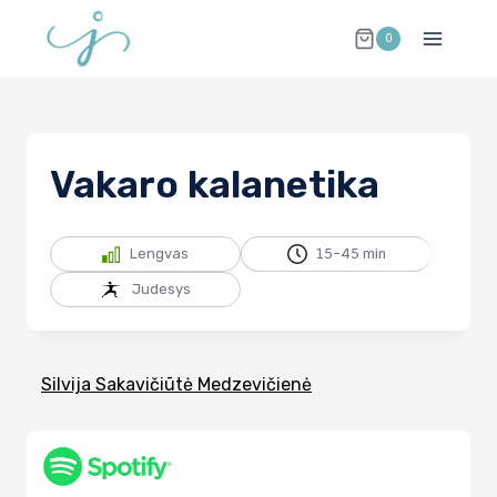
Skip
0
to
content
Vakaro kalanetika
Lengvas
15-45 min
Judesys
Silvija Sakavičiūtė Medzevičienė