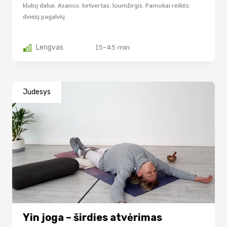
klubų daliai. Asanos: ketvertas, loumžirgis. Pamokai reikės:
dviejų pagalvių.
Lengvas
15-45 min
Judesys
Yin joga – širdies atvėrimas