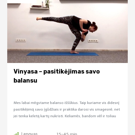
Vinyasa – pasitikėjimas savo
balansu
Mes labai mėgstame balanso iššūkius. Taip kuriame vis didesnį
pasitikėjimą savo įgūdžiais ir praktika darosi vis smagesnė, net
jei tenka keletą kartų nukristi. Keliamės, bandom vėl ir toliau
praktikuojame!
Lengvas
15-45 min