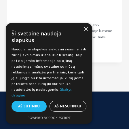
Skirk dėmesio ir meilės visai priekinei kūno daliai, nuo
×
viršugalvio iki kojų pirštų galiukų. Šioje Yin pamokoje kursime
Ši svetainė naudoja
erdvės, ilgėjimo, atvėrimo pojūtį. Daugelio mūsų krūtinės
slapukus
raumenys yra susiaurėję, pečiai palinkę...
Naudojame slapukus siekdami suasmeninti
Lengvas
15-45 min
turinį, skelbimus ir analizuoti srautą. Taip
pat dalijamės informacija apie jūsų
naudojimąsi mūsų svetaine su mūsų
reklamos ir analizės partneriais, kurie gali
ją sujungti su kita informacija, kurią jiems
pateikėte arba kurią jie surinko, kai
Skaityti
naudojatės jų paslaugomis.
daugiau
© 2026 Judi Online
AŠ SUTINKU
AŠ NESUTINKU
Facebook
Instagram
POWERED BY COOKIESCRIPT